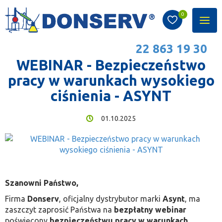
Aktualności
0
Poka
Jesteś tutaj:
Aktualności
men
22 863 19 30
WEBINAR - Bezpieczeństwo
pracy w warunkach wysokiego
ciśnienia - ASYNT
01.10.2025
Szanowni Państwo,
Firma
Donserv
, oficjalny dystrybutor marki
Asynt
, ma
zaszczyt zaprosić Państwa na
bezpłatny webinar
poświęcony
bezpieczeństwu pracy w warunkach