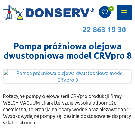
Produkty
0
Poka
Jesteś tutaj:
Produkty
Pompy
Pompy próżniowe
men
Pompy olejowe
22 863 19 30
Pompa próżniowa olejowa
dwustopniowa model CRVpro 8
Rotacyjne pompy olejowe serii CRVpro produkcji firmy
WELCH VACUUM charakteryzuje wysoka odporność
chemiczna, tolerancja na opary wodne oraz niezawodność.
Wysokowydajne pompy są idealnie dostosowane do pracy
w laboratorium.